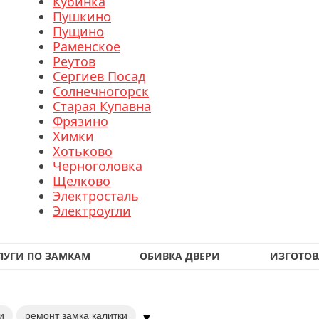
Кубинка
Пушкино
Пущино
Раменское
Реутов
Сергиев Посад
Солнечногорск
Старая Купавна
Фрязино
Химки
Хотьково
Черноголовка
Щелково
Электросталь
Электроугли
ЛУГИ ПО ЗАМКАМ
ОБИВКА ДВЕРИ
ИЗГОТОВ
и
ремонт замка калитки
▼