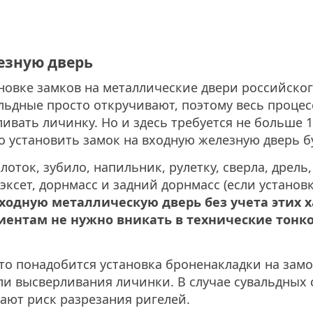
езную дверь
новке замков на металлические двери российског
ьдные просто откручивают, поэтому весь процес
ивать личинку. Но и здесь требуется не больше 1
о установить замок на входную железную дверь б
ток, зубило, напильник, рулетку, сверла, дрель
ксет, дорнмасс и задний дорнмасс (если установ
входную металлическую дверь без учета этих 
нтам не нужно вникать в технические тонкост
то понадобится установка броненакладки на замо
ли высверливания личинки. В случае сувальдных 
ают риск разрезания ригелей.