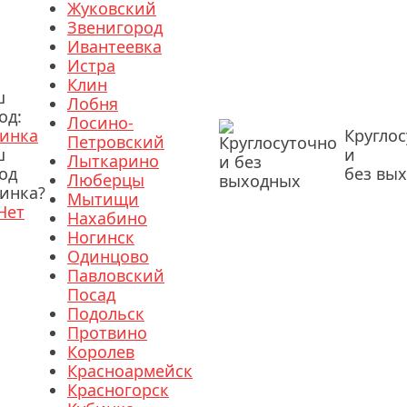
Жуковский
Звенигород
Ивантеевка
Истра
Клин
ш
Лобня
од:
Лосино-
инка
Кругло
Петровский
ш
и
Лыткарино
од
без вы
Люберцы
инка?
Мытищи
Нет
Нахабино
Ногинск
Одинцово
Павловский
Посад
Подольск
Протвино
Королев
Красноармейск
Красногорск