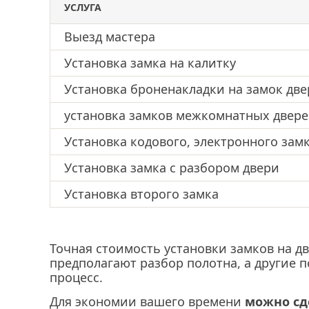
УСЛУГА
вскрытие замков автомобиля
перекодировка замка
Выезд мастера
установка ночной задвижки
установка замка-невид
Установка замка на калитку
Установка броненакладки на замок дв
установка замков межкомнатных двер
Установка кодового, электронного зам
Установка замка с разбором двери
Установка второго замка
Точная стоимость установки замков на д
предполагают разбор полотна, а другие 
процесс.
Для экономии вашего времени
можно сд