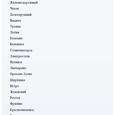
Железнодорожный
Чехов
Долгопрудный
Видное
Троицк
Лобня
Коломна
Балашиха
Солнечногорск
Электросталь
Ногинск
Лыткарино
Орехово-Зуево
Щербинка
Истра
Жуковский
Реутов
Фрязино
Краснознаменск