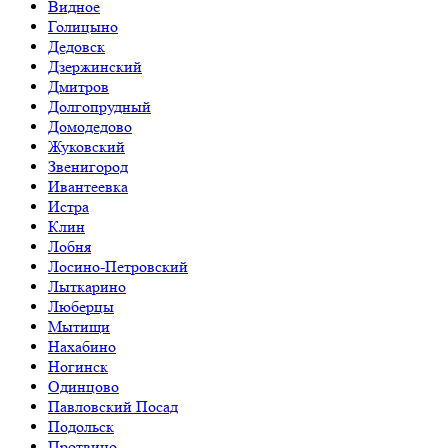
Видное
Голицыно
Дедовск
Дзержинский
Дмитров
Долгопрудный
Домодедово
Жуковский
Звенигород
Ивантеевка
Истра
Клин
Лобня
Лосино-Петровский
Лыткарино
Люберцы
Мытищи
Нахабино
Ногинск
Одинцово
Павловский Посад
Подольск
Протвино