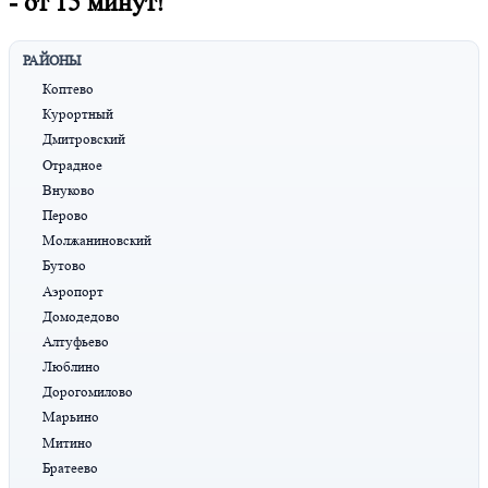
-
от 15 минут!
РАЙОНЫ
Коптево
Курортный
Дмитровский
Отрадное
Внуково
Перово
Молжаниновский
Бутово
Аэропорт
Домодедово
Алтуфьево
Люблино
Дорогомилово
Марьино
Митино
Братеево