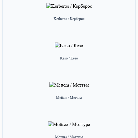
Kerberos / Керберос
Keso / Кезо
Mettem / Меттэм
Mottura / Моттура