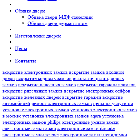
Обивка двери
Обивка двери МДФ-панелями
Обивка двери дермантином
Изготовление дверей
Цены
Контакты
вскрытие электронных замков
вскрытие замков входной
двери
вскрытие кодовых замков
вскрытие цилиндровых
замков
вскрытие навесных замков
вскрытие гаражных замков
вскрытие ригельных замков
вскрытие электронных сейфов
вскрытие железных дверей
вскрытие гаражей
вскрытие
автомобилей
ремонт электронных замков
цены на услуги по
установке электронных замков
установка электронных замков
в москве
установка электронных замков aqara
установка
электронных замков philips
электронные умные замки
электронные замки aqara
электронные замки dircode
электронные замки sciener
электронные замки невидимки