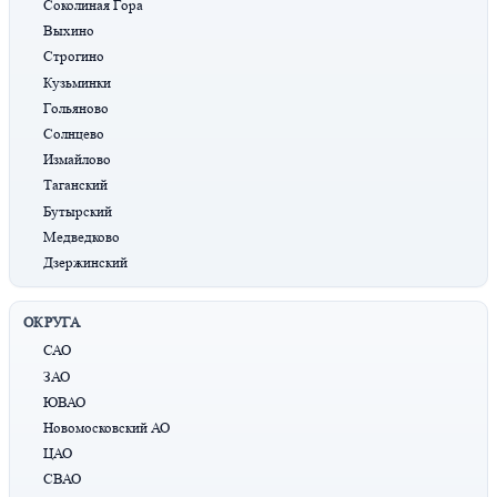
Соколиная Гора
Выхино
Строгино
Кузьминки
Гольяново
Солнцево
Измайлово
Таганский
Бутырский
Медведково
Дзержинский
ОКРУГА
САО
ЗАО
ЮВАО
Новомосковский АО
ЦАО
СВАО