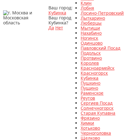
Клин
Ваш город:
Лобня
Кубинка
Лосино-Петровский
Ваш город
Лыткарино
Кубинка?
Люберцы
Да
Нет
Мытищи
Нахабино
Ногинск
Одинцово
Павловский Посад
Подольск
Протвино
Королев
Красноармейск
Красногорск
Кубинка
Пушкино
Пущино
Раменское
Реутов
Сергиев Посад
Солнечногорск
Старая Купавна
Фрязино
Химки
Хотьково
Черноголовка
Щелково