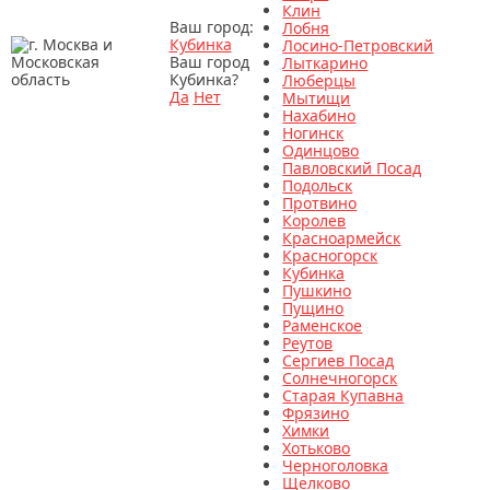
Клин
Ваш город:
Лобня
Кубинка
Лосино-Петровский
Ваш город
Лыткарино
Кубинка?
Люберцы
Да
Нет
Мытищи
Нахабино
Ногинск
Одинцово
Павловский Посад
Подольск
Протвино
Королев
Красноармейск
Красногорск
Кубинка
Пушкино
Пущино
Раменское
Реутов
Сергиев Посад
Солнечногорск
Старая Купавна
Фрязино
Химки
Хотьково
Черноголовка
Щелково