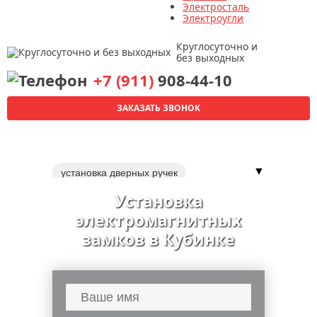
Электросталь
Электроугли
Круглосуточно и
без выходных
+7 (911)
908-44-10
ЗАКАЗАТЬ ЗВОНОК
▼
установка дверных ручек
установка электронных замков
Установка
перекодировка замков
установка
электромагнитных
обивка дверей
дверей
замков в Кубинке