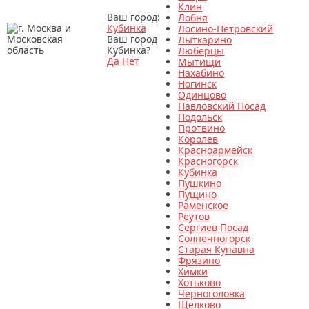
Клин
Ваш город:
Лобня
Кубинка
Лосино-Петровский
Ваш город
Лыткарино
Кубинка?
Люберцы
Да
Нет
Мытищи
Нахабино
Ногинск
Одинцово
Павловский Посад
Подольск
Протвино
Королев
Красноармейск
Красногорск
Кубинка
Пушкино
Пущино
Раменское
Реутов
Сергиев Посад
Солнечногорск
Старая Купавна
Фрязино
Химки
Хотьково
Черноголовка
Щелково