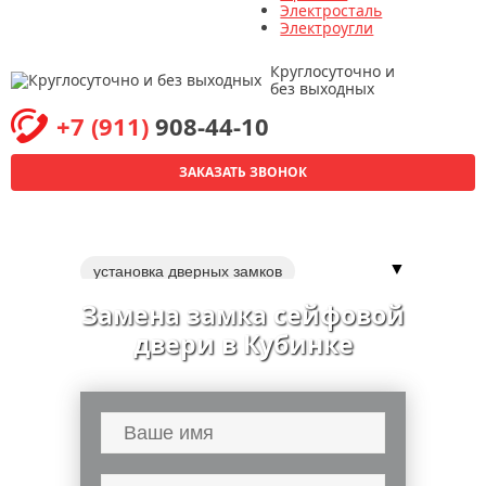
Электросталь
Электроугли
Круглосуточно и
без выходных
+7 (911)
908-44-10
ЗАКАЗАТЬ ЗВОНОК
▼
установка дверных замков
вскрытие замков сейфов
Замена замка сейфовой
перекодировка замка
замки
двери в Кубинке
замена