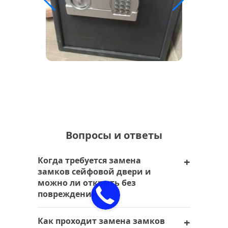
Вопросы и ответы
Когда требуется замена
замков сейфовой двери и
можно ли открыть без
повреждений?
Замена замков требуется в ситуации,
Как проходит замена замков
когда ключи потеряны, механизм